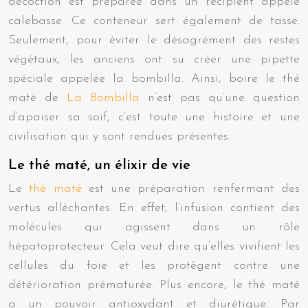
décoction est préparée dans un récipient appelé
calebasse. Ce conteneur sert également de tasse.
Seulement, pour éviter le désagrément des restes
végétaux, les anciens ont su créer une pipette
spéciale appelée la bombilla. Ainsi, boire le thé
maté de
La Bombilla
n’est pas qu’une question
d’apaiser sa soif, c’est toute une histoire et une
civilisation qui y sont rendues présentes.
Le thé maté, un élixir de vie
Le
thé maté
est une préparation renfermant des
vertus alléchantes. En effet, l’infusion contient des
molécules qui agissent dans un rôle
hépatoprotecteur. Cela veut dire qu’elles vivifient les
cellules du foie et les protègent contre une
détérioration prématurée. Plus encore, le thé maté
a un pouvoir antioxydant et diurétique. Par