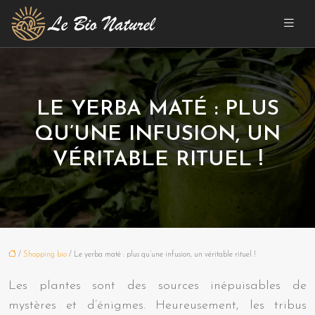
LE YERBA MATÉ : PLUS
QU’UNE INFUSION, UN
VÉRITABLE RITUEL !
/
Shopping bio
/ Le yerba maté : plus qu’une infusion, un véritable rituel !
Les plantes sont des sources inépuisables de
mystères et d’énigmes. Heureusement, les tribus